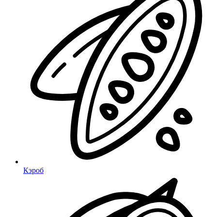
Кэроб