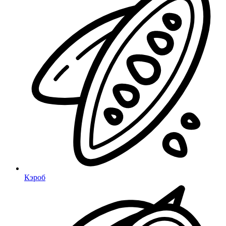
Кэроб