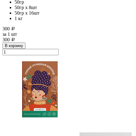
50гр
50гр х 8шт
50гр х 16шт
1 кг
300
a
за
1 шт
300
a
В корзину