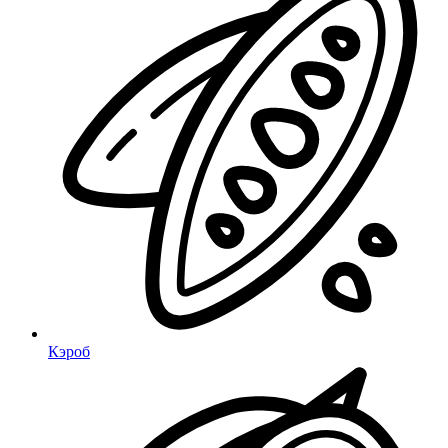
Кэроб