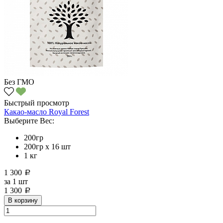
Без ГМО
Быстрый просмотр
Какао-масло Royal Forest
Выберите Вес:
200гр
200гр х 16 шт
1 кг
1 300
a
за
1 шт
1 300
a
В корзину