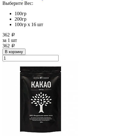
Выберите Вес:
100гр
200гр
100гр х 16 шт
362
a
за
1 шт
362
a
В корзину