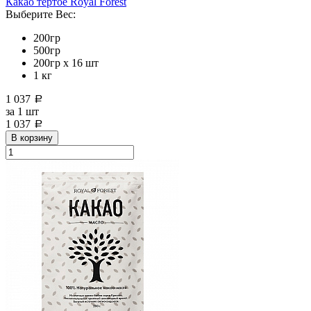
Какао тертое Royal Forest
Выберите Вес:
200гр
500гр
200гр х 16 шт
1 кг
1 037
a
за
1 шт
1 037
a
В корзину