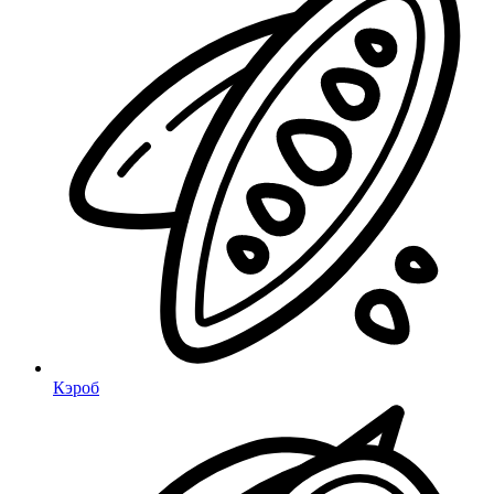
Кэроб