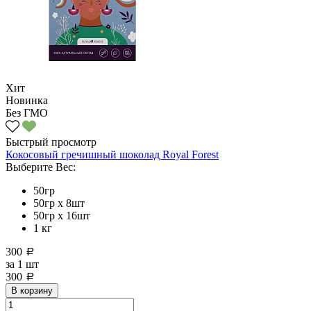
Хит
Новинка
Без ГМО
Быстрый просмотр
Кокосовый гречишный шоколад Royal Forest
Выберите Вес:
50гр
50гр х 8шт
50гр х 16шт
1 кг
300
a
за
1 шт
300
a
В корзину