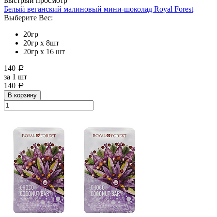
Быстрый просмотр
Белый веганский малиновый мини-шоколад Royal Forest
Выберите Вес:
20гр
20гр x 8шт
20гр х 16 шт
140
a
за
1 шт
140
a
В корзину