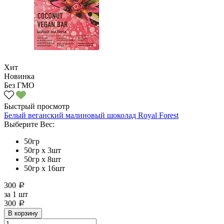
Хит
Новинка
Без ГМО
Быстрый просмотр
Белый веганский малиновый шоколад Royal Forest
Выберите Вес:
50гр
50гр х 3шт
50гр х 8шт
50гр х 16шт
300
a
за
1 шт
300
a
В корзину