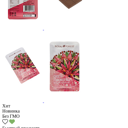
Хит
Новинка
Без ГМО