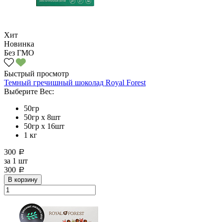
Хит
Новинка
Без ГМО
Быстрый просмотр
Темный гречишный шоколад Royal Forest
Выберите Вес:
50гр
50гр х 8шт
50гр х 16шт
1 кг
300
a
за
1 шт
300
a
В корзину