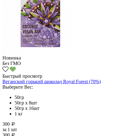
Новинка
Без ГМО
Быстрый просмотр
Веганский горький шоколад Royal Forest (70%)
Выберите Вес:
50гр
50гр х 8шт
50гр х 16шт
1 кг
300
a
за
1 шт
300
a