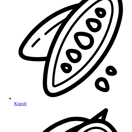
Кэроб