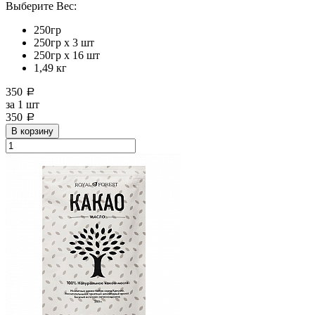
Выберите Вес:
250гр
250гр х 3 шт
250гр х 16 шт
1,49 кг
350
a
за
1 шт
350
a
В корзину