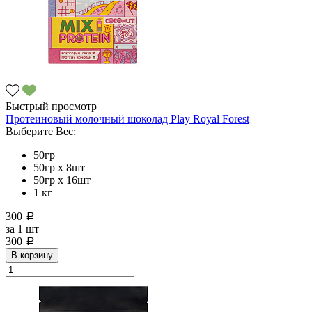
Быстрый просмотр
Протеиновый молочный шоколад Рlay Royal Forest
Выберите Вес:
50гр
50гр х 8шт
50гр х 16шт
1 кг
300
a
за
1 шт
300
a
В корзину