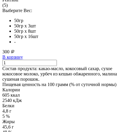
(5)
Выберите Вес:
50гр
50гр х 3шт
50гр х 8шт
50гр х 16шт
-
300
a
В корзину
Состав продукта:
какао-масло, кокосовый сахар, сухое
кокосовое молоко, урбеч из кешью обжаренного, малина
сушеная порошок.
Пищевая ценность на 100 грамм (% от суточной нормы)
Калории
605 ккал
2540 кДж
Белки
4,8 г
5 %
Жиры
45,6 г