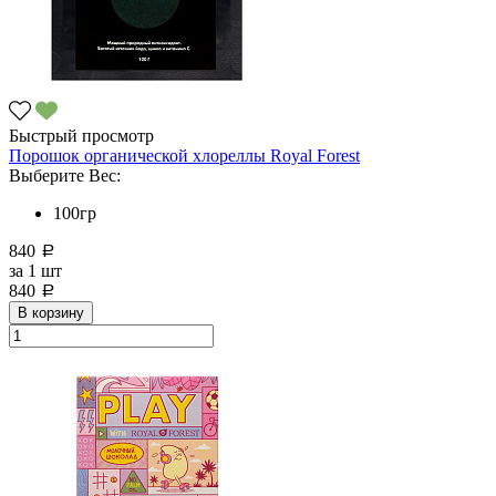
Быстрый просмотр
Порошок органической хлореллы Royal Forest
Выберите Вес:
100гр
840
a
за
1 шт
840
a
В корзину