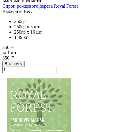
Быстрый просмотр
Сироп рожкового дерева Royal Forest
Выберите Вес:
250гр
250гр х 3 шт
250гр х 16 шт
1,49 кг
350
a
за
1 шт
350
a
В корзину