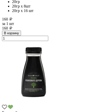
20гр
20гр x 8шт
20гр х 16 шт
160
a
за
1 шт
160
a
В корзину