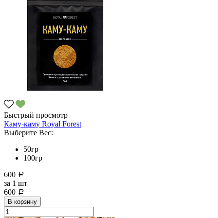
Быстрый просмотр
Каму-каму Royal Forest
Выберите Вес:
50гр
100гр
600
a
за
1 шт
600
a
В корзину