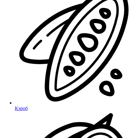
Кэроб