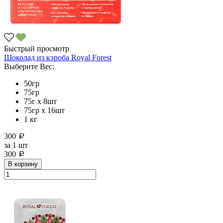
Быстрый просмотр
Шоколад из кэроба Royal Forest
Выберите Вес:
50гр
75гр
75г x 8шт
75гр х 16шт
1 кг
300
a
за
1 шт
300
a
В корзину