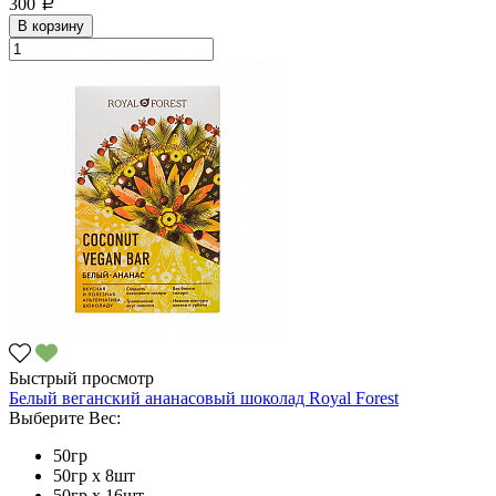
300
a
В корзину
Быстрый просмотр
Белый веганский ананасовый шоколад Royal Forest
Выберите Вес:
50гр
50гр х 8шт
50гр х 16шт