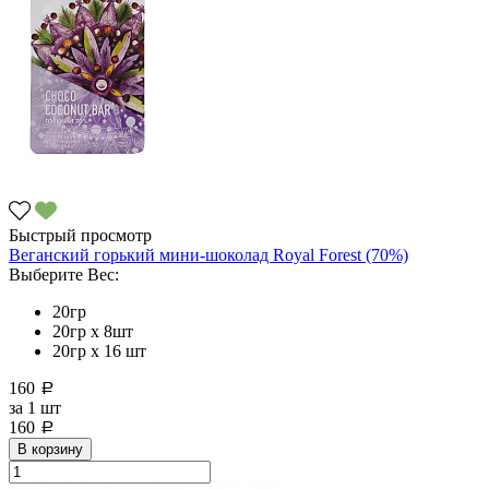
Быстрый просмотр
Веганский горький мини-шоколад Royal Forest (70%)
Выберите Вес:
20гр
20гр x 8шт
20гр х 16 шт
160
a
за
1 шт
160
a
В корзину