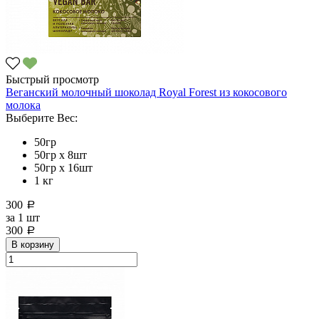
Быстрый просмотр
Веганский молочный шоколад Royal Forest из кокосового
молока
Выберите Вес:
50гр
50гр х 8шт
50гр х 16шт
1 кг
300
a
за
1 шт
300
a
В корзину