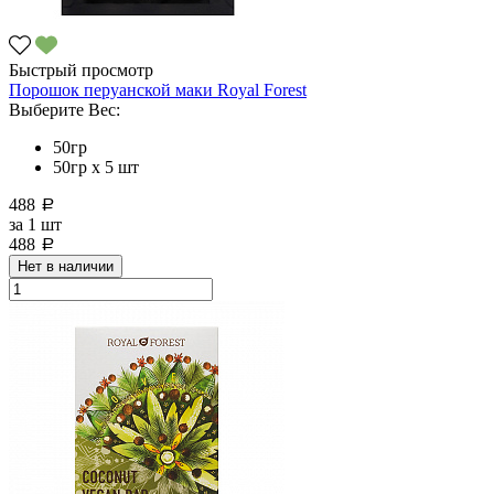
Быстрый просмотр
Порошок перуанской маки Royal Forest
Выберите Вес:
50гр
50гр х 5 шт
488
a
за
1 шт
488
a
Нет в наличии