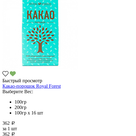
Быстрый просмотр
Какао-порошок Royal Forest
Выберите Вес:
100гр
200гр
100гр х 16 шт
362
a
за
1 шт
362
a