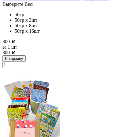
Выберите Вес:
50гр
50гр х 3шт
50гр х 8шт
50гр х 16шт
300
a
за
1 шт
300
a
В корзину