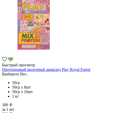
Быстрый просмотр
Протеиновый молочный шоколад Рlay Royal Forest
Выберите Вес:
50гр
50гр х 8шт
50гр х 16шт
1 кг
300
a
за
1 шт