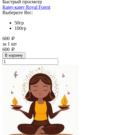
Быстрый просмотр
Каму-каму Royal Forest
Выберите Вес:
50гр
100гр
600
a
за
1 шт
600
a
В корзину