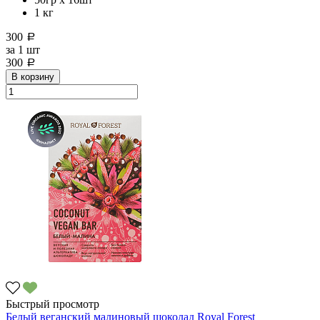
1 кг
300
a
за
1 шт
300
a
В корзину
Быстрый просмотр
Белый веганский малиновый шоколад Royal Forest