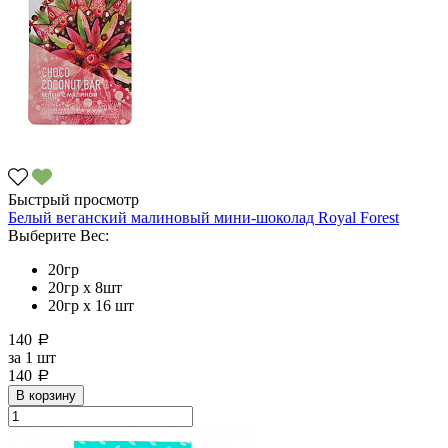
Быстрый просмотр
Белый веганский малиновый мини-шоколад Royal Forest
Выберите Вес:
20гр
20гр x 8шт
20гр х 16 шт
140
a
за
1 шт
140
a
В корзину