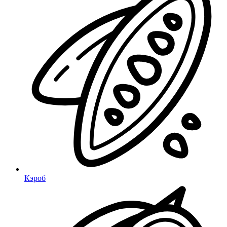
Кэроб