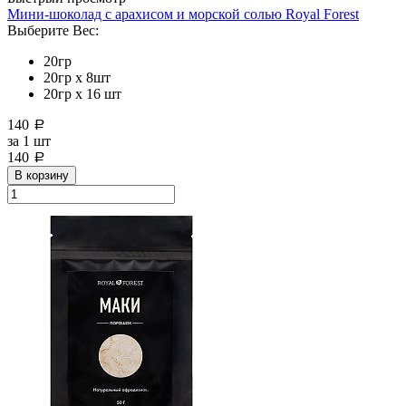
Мини-шоколад с арахисом и морской солью Royal Forest
Выберите Вес:
20гр
20гр x 8шт
20гр х 16 шт
140
a
за
1 шт
140
a
В корзину