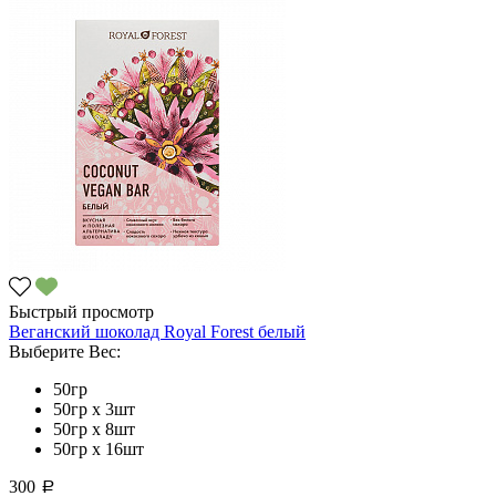
Быстрый просмотр
Веганский шоколад Royal Forest белый
Выберите Вес:
50гр
50гр х 3шт
50гр х 8шт
50гр х 16шт
300
a