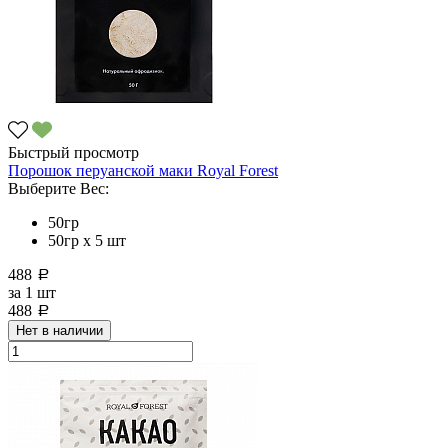
Быстрый просмотр
Порошок перуанской маки Royal Forest
Выберите Вес:
50гр
50гр х 5 шт
488
a
за
1 шт
488
a
Нет в наличии