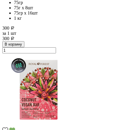
75гр
75г x 8шт
75гр х 16шт
1 кг
300
a
за
1 шт
300
a
В корзину