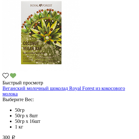
Быстрый просмотр
Веганский молочный шоколад Royal Forest из кокосового
молока
Выберите Вес:
50гр
50гр х 8шт
50гр х 16шт
1 кг
300
a