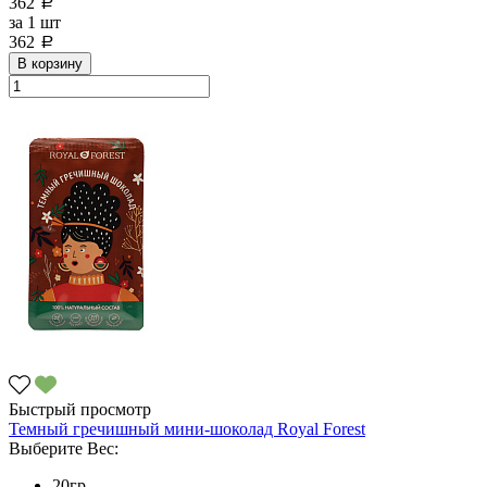
362
a
за
1 шт
362
a
В корзину
Быстрый просмотр
Темный гречишный мини-шоколад Royal Forest
Выберите Вес:
20гр