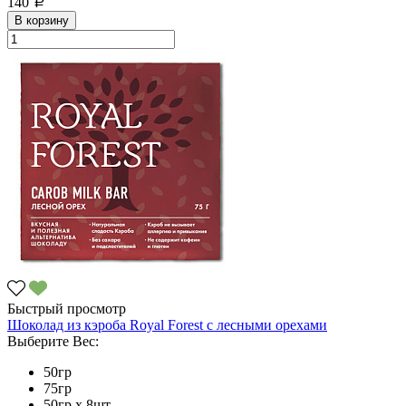
140
a
В корзину
Быстрый просмотр
Шоколад из кэроба Royal Forest с лесными орехами
Выберите Вес:
50гр
75гр
50гр х 8шт