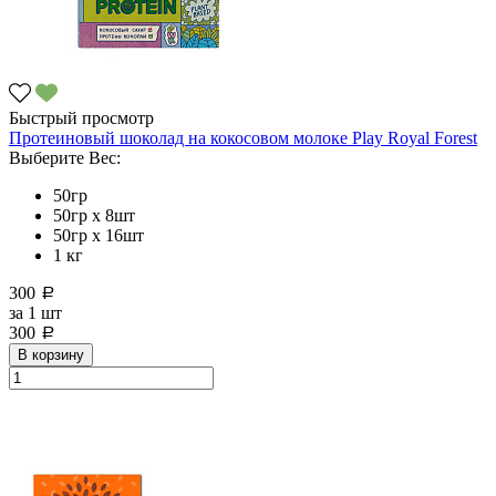
Быстрый просмотр
Протеиновый шоколад на кокосовом молоке Рlay Royal Forest
Выберите Вес:
50гр
50гр х 8шт
50гр х 16шт
1 кг
300
a
за
1 шт
300
a
В корзину