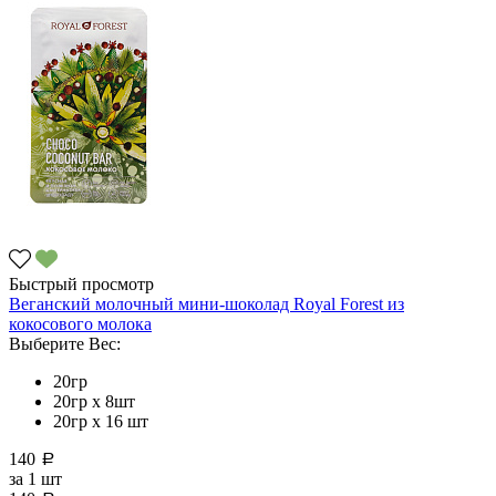
Быстрый просмотр
Веганский молочный мини-шоколад Royal Forest из
кокосового молока
Выберите Вес:
20гр
20гр x 8шт
20гр х 16 шт
140
a
за
1 шт