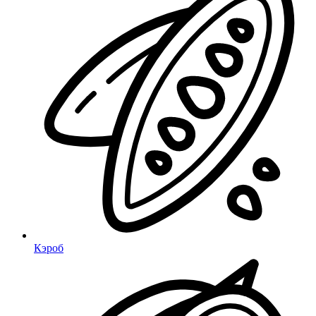
Кэроб