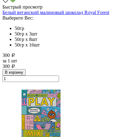
Быстрый просмотр
Белый веганский малиновый шоколад Royal Forest
Выберите Вес:
50гр
50гр х 3шт
50гр х 8шт
50гр х 16шт
300
a
за
1 шт
300
a
В корзину