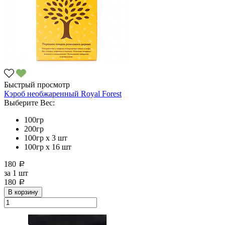
Быстрый просмотр
Кэроб необжаренный Royal Forest
Выберите Вес:
100гр
200гр
100гр х 3 шт
100гр х 16 шт
180
a
за
1 шт
180
a
В корзину