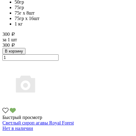
50гр
75гр
75г x 8шт
75гр х 16шт
1 кг
300
a
за
1 шт
300
a
В корзину
Быстрый просмотр
Светлый сироп агавы Royal Forest
Нет в наличии