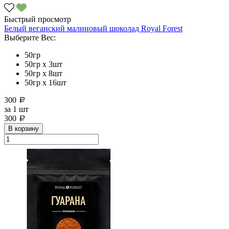
Быстрый просмотр
Белый веганский малиновый шоколад Royal Forest
Выберите Вес:
50гр
50гр х 3шт
50гр х 8шт
50гр х 16шт
300
a
за
1 шт
300
a
В корзину