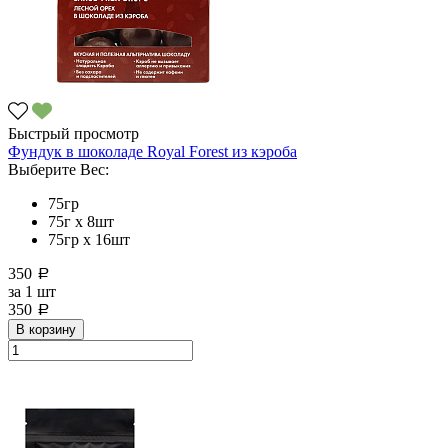
Быстрый просмотр
Фундук в шоколаде Royal Forest из кэроба
Выберите Вес:
75гр
75г x 8шт
75гр х 16шт
350
a
за
1 шт
350
a
В корзину