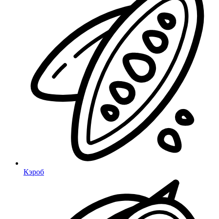
Кэроб