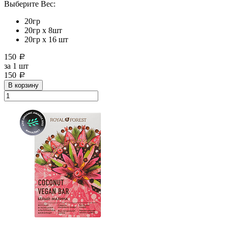
Выберите Вес:
20гр
20гр x 8шт
20гр х 16 шт
150
a
за
1 шт
150
a
В корзину