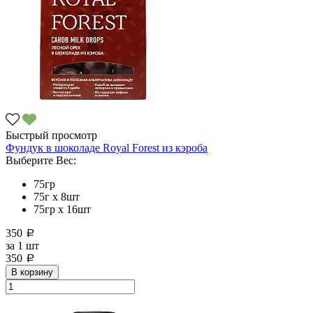
Быстрый просмотр
Фундук в шоколаде Royal Forest из кэроба
Выберите Вес:
75гр
75г x 8шт
75гр х 16шт
350
a
за
1 шт
350
a
В корзину