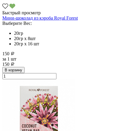
Быстрый просмотр
Мини-шоколад из кэроба Royal Forest
Выберите Вес:
20гр
20гр x 8шт
20гр х 16 шт
150
a
за
1 шт
150
a
В корзину