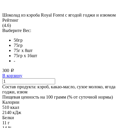
Шоколад из кэроба Royal Forest с ягодой годжи и изюмом
Рейтинг
(4.6)
Выберите Вес:
50гр
75гр
75г x 8шт
75гр х 16шт
-
300
a
В корзину
Состав продукта:
кэроб, какао-масло, сухое молоко, ягода
годжи, изюм
Пищевая ценность на 100 грамм (% от суточной нормы)
Калории
510 ккал
2140 кДж
Белки
11 г
14 %