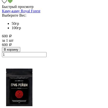
Быстрый просмотр
Каму-каму Royal Forest
Выберите Вес:
50гр
100гр
600
a
за
1 шт
600
a
В корзину