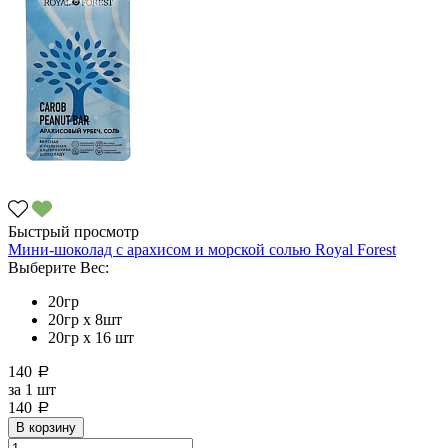
Быстрый просмотр
Мини-шоколад с арахисом и морской солью Royal Forest
Выберите Вес:
20гр
20гр x 8шт
20гр х 16 шт
140
a
за
1 шт
140
a
В корзину