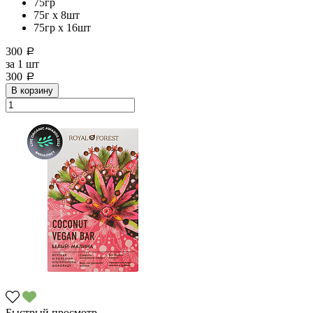
75гр
75г x 8шт
75гр х 16шт
300
a
за
1 шт
300
a
В корзину
Быстрый просмотр