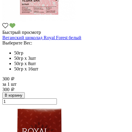
Быстрый просмотр
Веганский шоколад Royal Forest белый
Выберите Вес:
50гр
50гр х 3шт
50гр х 8шт
50гр х 16шт
300
a
за
1 шт
300
a
В корзину