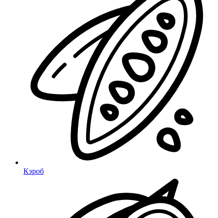
Кэроб