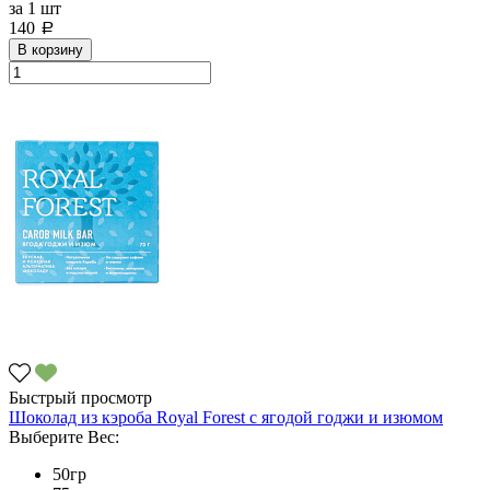
за
1 шт
140
a
В корзину
Быстрый просмотр
Шоколад из кэроба Royal Forest с ягодой годжи и изюмом
Выберите Вес:
50гр