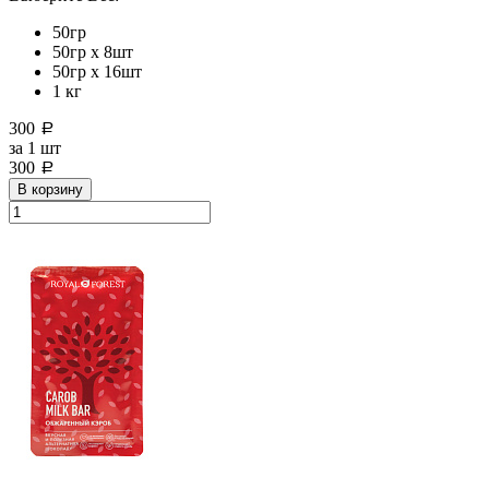
50гр
50гр х 8шт
50гр х 16шт
1 кг
300
a
за
1 шт
300
a
В корзину