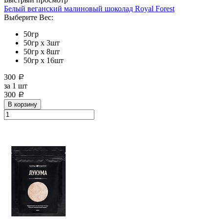
Белый веганский малиновый шоколад Royal Forest
Выберите Вес:
50гр
50гр х 3шт
50гр х 8шт
50гр х 16шт
300
a
за
1 шт
300
a
В корзину