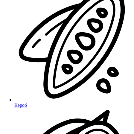
Кэроб