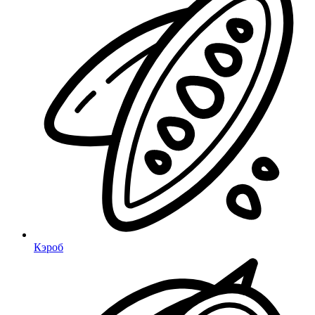
Кэроб