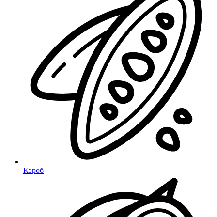
Кэроб