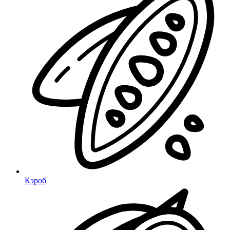
Кэроб