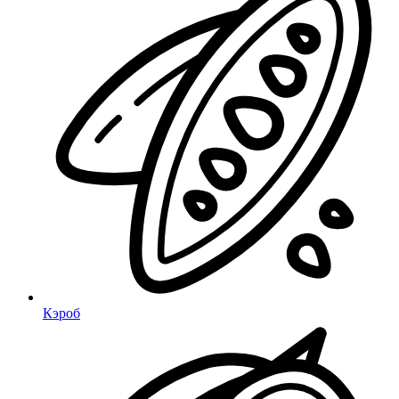
Кэроб