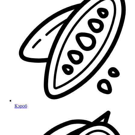
Кэроб