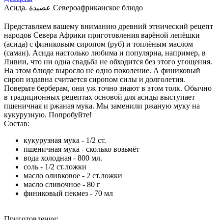
Асида. عصيدة Североафриканское блюдо
Представляем вашему вниманию древний этнический рецепт
народов Севера Африки приготовления варёной лепёшки
(асида) с финиковым сиропом (руб) и топлёным маслом
(саман). Асида настолько любима и популярна, например, в
Ливии, что ни одна свадьба не обходится без этого угощения.
На этом блюде выросло не одно поколение. А финиковый
сироп издавна считается сиропом силы и долголетия.
Поверьте берберам, они уж точно знают в этом толк. Обычно
в традиционных рецептах основой для асиды выступает
пшеничная и ржаная мука. Мы заменили ржаную муку на
кукурузную. Попробуйте!
Состав:
кукурузная мука - 1/2 ст.
пшеничная мука - сколько возьмёт
вода холодная - 800 мл.
соль - 1/2 ст.ложки
масло оливковое - 2 ст.ложки
масло сливочное - 80 г
финиковый пекмез - 70 мл
Приготовление: