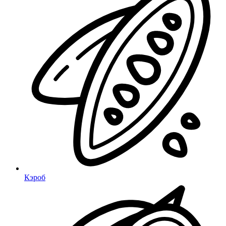
Кэроб