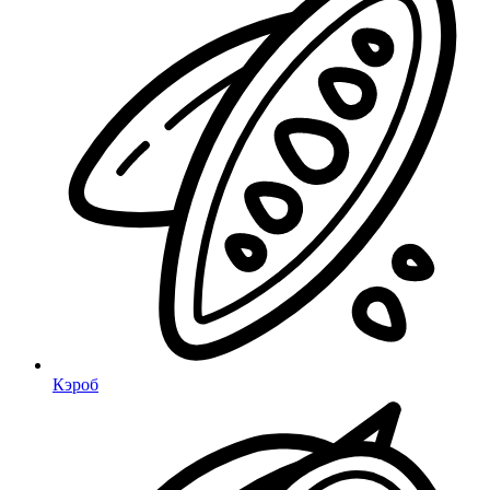
Кэроб