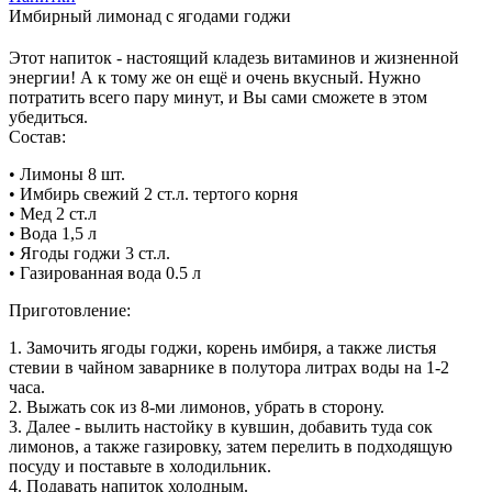
Имбирный лимонад с ягодами годжи
Этот напиток - настоящий кладезь витаминов и жизненной
энергии! А к тому же он ещё и очень вкусный. Нужно
потратить всего пару минут, и Вы сами сможете в этом
убедиться.
Состав:
• Лимоны 8 шт.
• Имбирь свежий 2 ст.л. тертого корня
• Мед 2 ст.л
• Вода 1,5 л
• Ягоды годжи 3 ст.л.
• Газированная вода 0.5 л
Приготовление:
1. Замочить ягоды годжи, корень имбиря, а также листья
стевии в чайном заварнике в полутора литрах воды на 1-2
часа.
2. Выжать сок из 8-ми лимонов, убрать в сторону.
3. Далее - вылить настойку в кувшин, добавить туда сок
лимонов, а также газировку, затем перелить в подходящую
посуду и поставьте в холодильник.
4. Подавать напиток холодным.