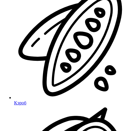
Кэроб