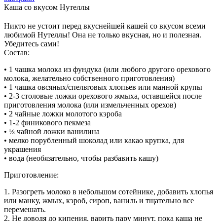
Каша со вкусом Нутеллы
Никто не устоит перед вкуснейшей кашей со вкусом всеми
любимой Нутеллы! Она не только вкусная, но и полезная.
Убедитесь сами!
Состав:
• 1 чашка молока из фундука (или любого другого орехового
молока, желательно собственного приготовления)
• 1 чашка овсяных/спельтовых хлопьев или манной крупы
• 2-3 столовые ложки орехового жмыха, оставшейся после
приготовления молока (или измельченных орехов)
• 2 чайные ложки молотого кэроба
• 1-2 финикового пекмеза
• ⅓ чайной ложки ванилина
• мелко порубленный шоколад или какао крупка, для
украшения
• вода (необязательно, чтобы разбавить кашу)
Приготовление:
1. Разогреть молоко в небольшом сотейнике, добавить хлопья
или манку, жмых, кэроб, сироп, ваниль и тщательно все
перемешать.
2. Не доводя до кипения, варить пару минут, пока каша не