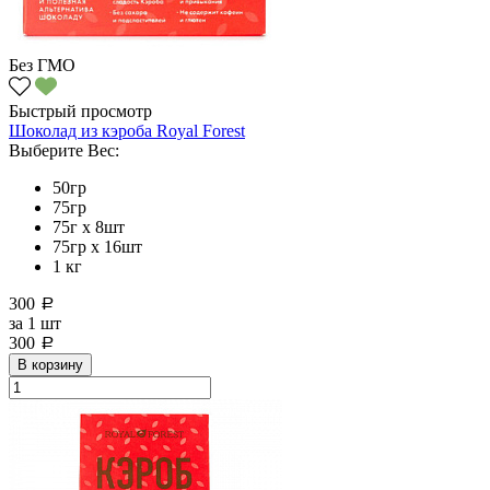
Без ГМО
Быстрый просмотр
Шоколад из кэроба Royal Forest
Выберите Вес:
50гр
75гр
75г x 8шт
75гр х 16шт
1 кг
300
a
за
1 шт
300
a
В корзину