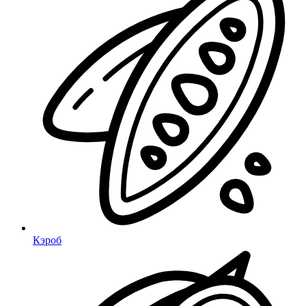
Кэроб