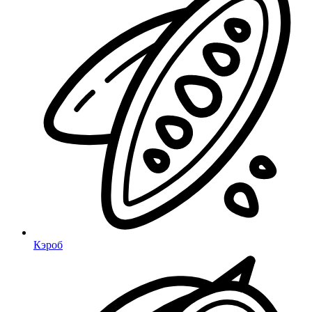
Кэроб