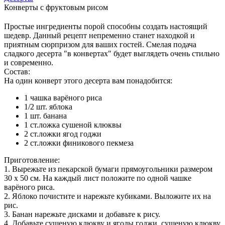
Конверты с фруктовым рисом
Простые ингредиенты порой способны создать настоящий
шедевр. Данный рецепт непременно станет находкой и
приятным сюрпризом для ваших гостей. Смелая подача
сладкого десерта "в конвертах" будет выглядеть очень стильно
и современно.
Состав:
На один конверт этого десерта вам понадобится:
1 чашка варёного риса
1/2 шт. яблока
1 шт. банана
1 ст.ложка сушеной клюквы
2 ст.ложки ягод годжи
2 ст.ложки финикового пекмеза
Приготовление:
1. Вырежьте из пекарской бумаги прямоугольники размером
30 х 50 см. На каждый лист положите по одной чашке
варёного риса.
2. Яблоко почистите и нарежьте кубиками. Выложите их на
рис.
3. Банан нарежьте дисками и добавьте к рису.
4. Добавьте сушеную клюкву и ягоды годжи. сушеную клюкву