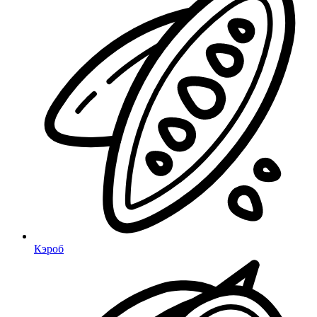
Кэроб