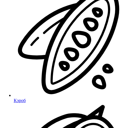
Кэроб