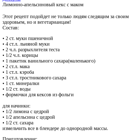
Лимонно-апельсиновый кекс с маком
Этот рецепт подойдет не только людям следящим за своим
здоровьем, но и вегетарианцам!
Состав:
• 2 ст. муки пшеничной
• 4 ст.л. льняной муки
• 2 ч.л. разрыхлителя теста
• 1/2 ч.л. корицы
• 1 пакетик ванильного сахара(маленького)
• 2 ст.л. мака
• 1 ст.л. кэроба
• 3 ст.л. тростникового сахара
• 1 ст. минералки
• 1/2 ст. воды
• формочки для кексов из фольги
для начинки:
• 1/2 лимона с цедрой
• 1/2 апельсина с цедрой
• 1/2 ст. сахара
измельчить все в блендере до однородной массы.
Приготовление: