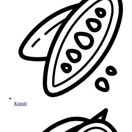
Кэроб