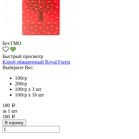
Без ГМО
Быстрый просмотр
Кэроб обжаренный Royal Forest
Выберите Вес:
100гр
200гр
100гр х 3 шт
100гр х 16 шт
180
a
за
1 шт
180
a
В корзину