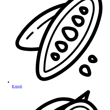
Кэроб