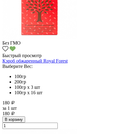
Без ГМО
Быстрый просмотр
Кэроб обжаренный Royal Forest
Выберите Вес:
100гр
200гр
100гр х 3 шт
100гр х 16 шт
180
a
за
1 шт
180
a
В корзину