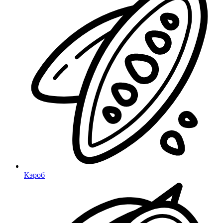
Кэроб