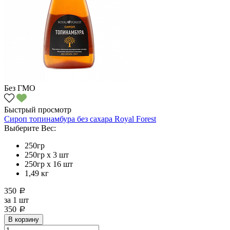
Без ГМО
Быстрый просмотр
Сироп топинамбура без сахара Royal Forest
Выберите Вес:
250гр
250гр х 3 шт
250гр х 16 шт
1,49 кг
350
a
за
1 шт
350
a
В корзину