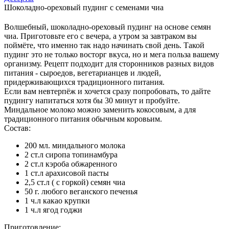
Шоколадно-ореховый пудинг с семенами чиа
Волшебный, шоколадно-ореховый пудинг на основе семян
чиа. Приготовьте его с вечера, а утром за завтраком вы
поймёте, что именно так надо начинать свой день. Такой
пудинг это не только восторг вкуса, но и мега польза вашему
организму. Рецепт подходит для сторонников разных видов
питания - сыроедов, вегетарианцев и людей,
придерживающихся традиционного питания.
Если вам невтерпёж и хочется сразу попробовать, то дайте
пудингу напитаться хотя бы 30 минут и пробуйте.
Миндальное молоко можно заменить кокосовым, а для
традиционного питания обычным коровьим.
Состав:
200 мл. миндального молока
2 ст.л сиропа топинамбура
2 ст.л кэроба обжаренного
1 ст.л арахисовой пасты
2,5 ст.л ( с горкой) семян чиа
50 г. любого веганского печенья
1 ч.л какао крупки
1 ч.л ягод годжи
Приготовление: