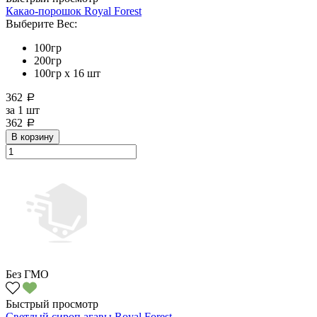
Какао-порошок Royal Forest
Выберите Вес:
100гр
200гр
100гр х 16 шт
362
a
за
1 шт
362
a
В корзину
Без ГМО
Быстрый просмотр
Светлый сироп агавы Royal Forest