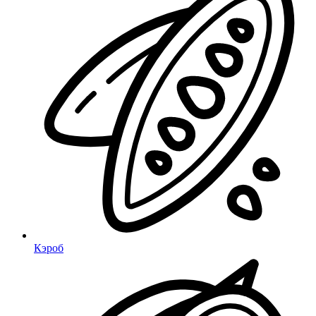
Кэроб