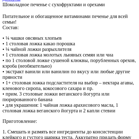
Шоколадное печенье с сухофруктами и орехами
Питательное и обогащенное витаминами печенье для всей
семьи!
Состав:
• ¼ чашки овсяных хлопьев
• 1 столовая ложка какао порошка
• ¼ чайной ложки разрыхлителя
• 1 столовая ложка молотых льняных семян или чиа
• по 1 столовой ложке сушеной клюквы, порубленных орехов,
кэроба (необязательно)
• экстракт ванили или ванилин по вкусу или любые другие
пряности
• 1+ столовая ложка подсластителя на выбор – нектара агавы,
кленового сиропа, кокосового сахара и пр.
• прим. 3 столовые ложки веганского йогурта или
пюрированного банана
• для украшения: 1 чайная ложка арахисового масла, 1
столовая ложка веганского йогурта и 2 капли стевии
Приготовление:
1. Смешать и размять все ингредиенты до консистенции
клейкого и густого шарика теста. Аккуратно придать форму