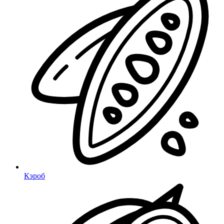
Кэроб