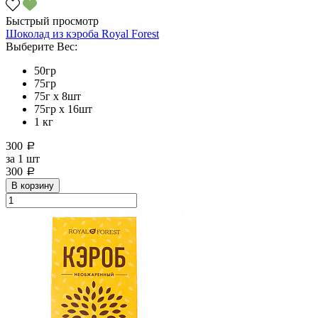
Быстрый просмотр
Шоколад из кэроба Royal Forest
Выберите Вес:
50гр
75гр
75г x 8шт
75гр х 16шт
1 кг
300
a
за
1 шт
300
a
В корзину