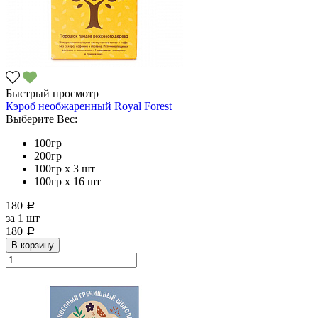
Быстрый просмотр
Кэроб необжаренный Royal Forest
Выберите Вес:
100гр
200гр
100гр х 3 шт
100гр х 16 шт
180
a
за
1 шт
180
a
В корзину