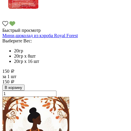
Быстрый просмотр
Мини-шоколад из кэроба Royal Forest
Выберите Вес:
20гр
20гр x 8шт
20гр х 16 шт
150
a
за
1 шт
150
a
В корзину