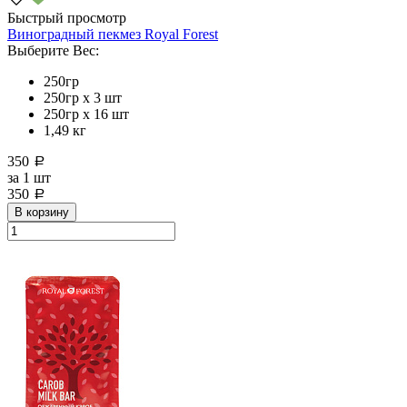
Быстрый просмотр
Виноградный пекмез Royal Forest
Выберите Вес:
250гр
250гр х 3 шт
250гр х 16 шт
1,49 кг
350
a
за
1 шт
350
a
В корзину