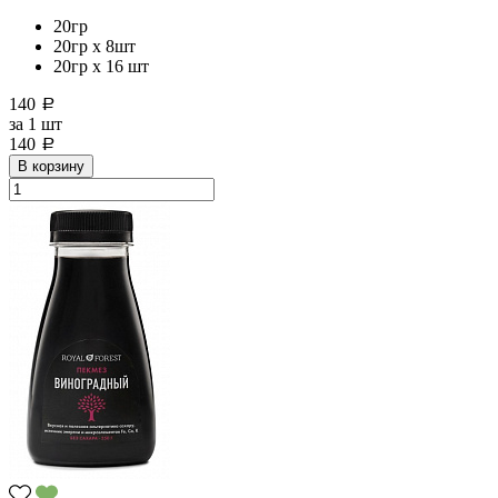
20гр
20гр x 8шт
20гр х 16 шт
140
a
за
1 шт
140
a
В корзину