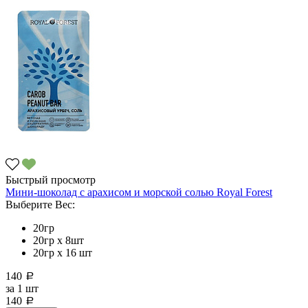
Быстрый просмотр
Мини-шоколад с арахисом и морской солью Royal Forest
Выберите Вес:
20гр
20гр x 8шт
20гр х 16 шт
140
a
за
1 шт
140
a