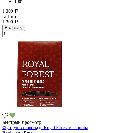
1 кг
1 300
a
за
1 шт
1 300
a
В корзину
Быстрый просмотр
Фундук в шоколаде Royal Forest из кэроба
Выберите Вес: