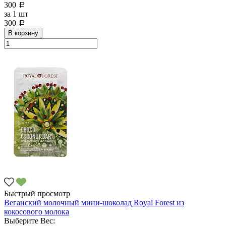
300
a
за
1 шт
300
a
В корзину
Быстрый просмотр
Веганский молочный мини-шоколад Royal Forest из
кокосового молока
Выберите Вес: