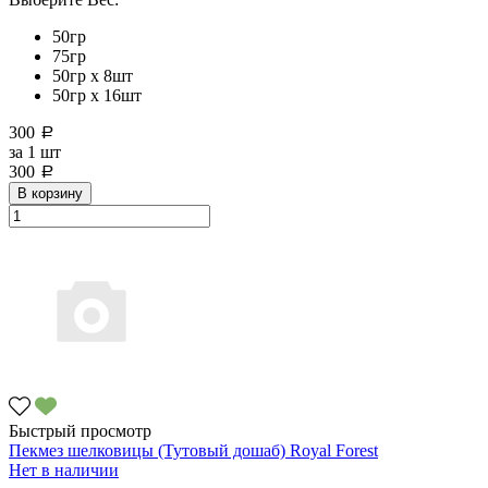
50гр
75гр
50гр х 8шт
50гр х 16шт
300
a
за
1 шт
300
a
В корзину
Быстрый просмотр
Пекмез шелковицы (Тутовый дошаб) Royal Forest
Нет в наличии