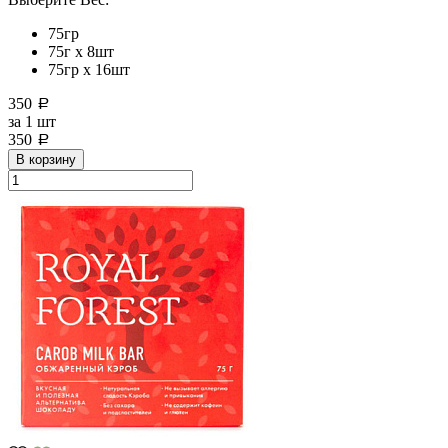
75гр
75г x 8шт
75гр х 16шт
350
a
за
1 шт
350
a
В корзину