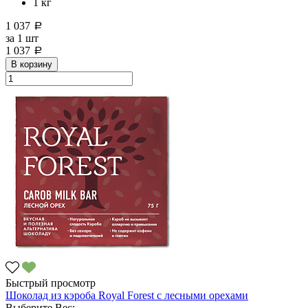
1 кг
1 037
a
за
1 шт
1 037
a
В корзину
Быстрый просмотр
Шоколад из кэроба Royal Forest с лесными орехами
Выберите Вес: