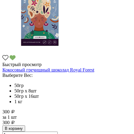
Быстрый просмотр
Кокосовый гречишный шоколад Royal Forest
Выберите Вес:
50гр
50гр х 8шт
50гр х 16шт
1 кг
300
a
за
1 шт
300
a
В корзину