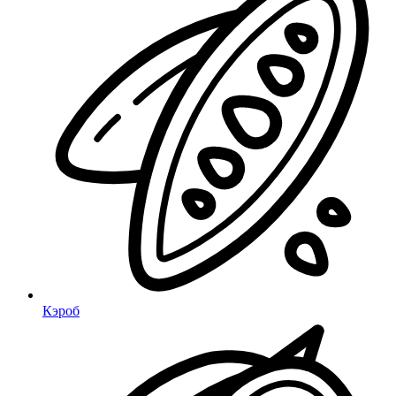
Кэроб