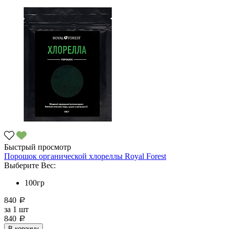
Быстрый просмотр
Порошок органической хлореллы Royal Forest
Выберите Вес:
100гр
840
a
за
1 шт
840
a
В корзину