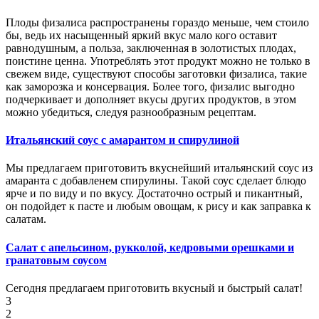
Плоды физалиса распространены гораздо меньше, чем стоило
бы, ведь их насыщенный яркий вкус мало кого оставит
равнодушным, а польза, заключенная в золотистых плодах,
поистине ценна. Употреблять этот продукт можно не только в
свежем виде, существуют способы заготовки физалиса, такие
как заморозка и консервация. Более того, физалис выгодно
подчеркивает и дополняет вкусы других продуктов, в этом
можно убедиться, следуя разнообразным рецептам.
Итальянский соус с амарантом и спирулиной
Мы предлагаем приготовить вкуснейший итальянский соус из
амаранта с добавленем спирулины. Такой соус сделает блюдо
ярче и по виду и по вкусу. Достаточно острый и пикантный,
он подойдет к пасте и любым овощам, к рису и как заправка к
салатам.
Салат с апельсином, рукколой, кедровыми орешками и
гранатовым соусом
Сегодня предлагаем приготовить вкусный и быстрый салат!
3
2