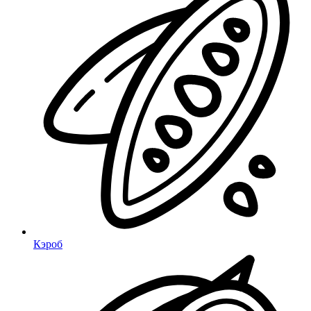
Кэроб